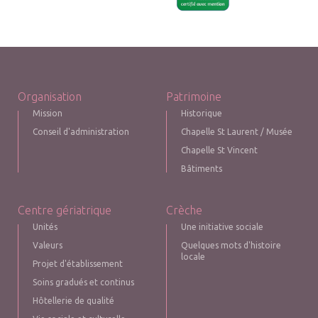
Organisation
Patrimoine
Mission
Historique
Conseil d'administration
Chapelle St Laurent / Musée
Chapelle St Vincent
Bâtiments
Centre gériatrique
Crèche
Unités
Une initiative sociale
Valeurs
Quelques mots d'histoire
locale
Projet d'établissement
Soins gradués et continus
Hôtellerie de qualité